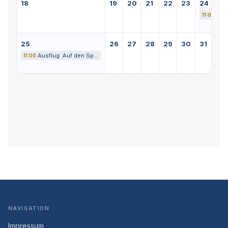
18
19
20
21
22
23
24
Mal
11:00
25
26
27
28
29
30
31
Ausflug: Auf den Sp…
11:00
NAVIGATION
Impressum