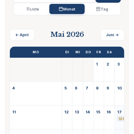
Liste
Monat
Tag
Mai 2026
← April
Juni →
MO
DI
MI
DO
FR
SA
1
2
3
4
5
6
7
8
9
10
11
12
13
14
15
16
17
Wor
12:00