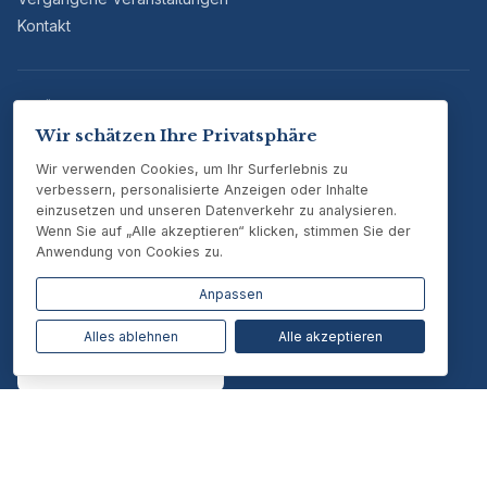
Kontakt
GEFÖRDERT DURCH:
Wir schätzen Ihre Privatsphäre
Dieses Projekt wird vom Bundesministerium des Innern aufgrund
eines Beschlusses des Deutschen Bundestages gefördert.
Wir verwenden Cookies, um Ihr Surferlebnis zu
verbessern, personalisierte Anzeigen oder Inhalte
einzusetzen und unseren Datenverkehr zu analysieren.
Wenn Sie auf „Alle akzeptieren“ klicken, stimmen Sie der
Anwendung von Cookies zu.
Anpassen
Alles ablehnen
Alle akzeptieren
© 2025-2026 vielfalt-zukunft.de | Ortsgruppe Fürth | LmDR e.V.