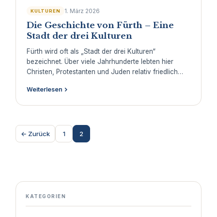
1. März 2026
KULTUREN
Die Geschichte von Fürth – Eine
Stadt der drei Kulturen
Fürth wird oft als „Stadt der drei Kulturen“
bezeichnet. Über viele Jahrhunderte lebten hier
Christen, Protestanten und Juden relativ friedlich
zusammen. Besonders die jüdische Gemeinde spielte
Weiterlesen
eine wichtige Rolle für […]
← Zurück
1
2
KATEGORIEN